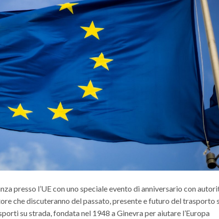
nza presso l’UE con uno speciale evento di anniversario con autori
ttore che discuteranno del passato, presente e futuro del trasporto 
asporti su strada, fondata nel 1948 a Ginevra per aiutare l’Europa