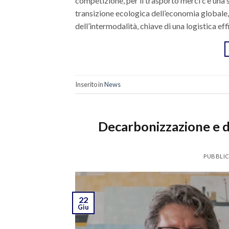
competizione, per il trasporto merci c’è una s
transizione ecologica dell’economia globale,
dell’intermodalità, chiave di una logistica eff
Inserito in
News
Decarbonizzazione e di
PUBBLIC
22
Giu