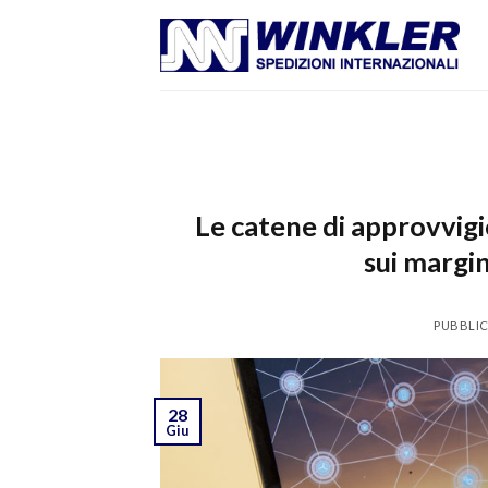
Skip
to
content
Le catene di approvvig
sui margin
PUBBLIC
28
Giu