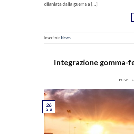
dilaniata dalla guerra a […]
Inserito in
News
Integrazione gomma-fer
PUBBLIC
26
Giu