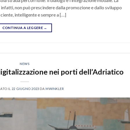
ola strada percorribile: il dialogo e l’integrazione modale. La
 infatti, non può prescindere dalla promozione e dallo sviluppo
iciente, intelligente e sempre a […]
CONTINUA A LEGGERE
→
NEWS
gitalizzazione nei porti dell’Adriatico
ATO IL
22 GIUGNO 2023
DA
MWINKLER