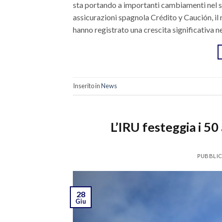
sta portando a importanti cambiamenti nel se
assicurazioni spagnola Crédito y Caución, il r
hanno registrato una crescita significativa n
Inserito in
News
L’IRU festeggia i 5
PUBBLIC
28
Giu