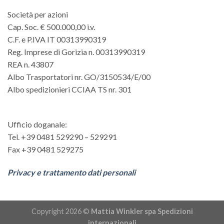
Società per azioni
Cap. Soc. € 500.000,00 i.v.
C.F. e P.IVA IT 00313990319
Reg. Imprese di Gorizia n. 00313990319
REA n. 43807
Albo Trasportatori nr. GO/3150534/E/00
Albo spedizionieri CCIAA TS nr. 301
Ufficio doganale:
Tel. +39 0481 529290 – 529291
Fax +39 0481 529275
Privacy e trattamento dati personali
Copyright 2026 ©
Mattia Winkler spa Spedizioni
internazionali