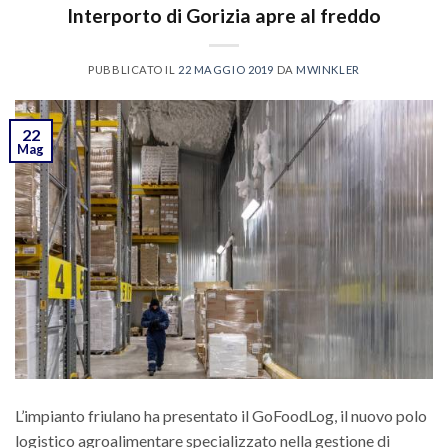
Interporto di Gorizia apre al freddo
PUBBLICATO IL
22 MAGGIO 2019
DA
MWINKLER
22
Mag
L’impianto friulano ha presentato il GoFoodLog, il nuovo polo
logistico agroalimentare specializzato nella gestione di