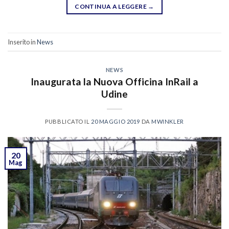
CONTINUA A LEGGERE
→
Inserito in
News
NEWS
Inaugurata la Nuova Officina InRail a
Udine
PUBBLICATO IL
20 MAGGIO 2019
DA
MWINKLER
20
Mag