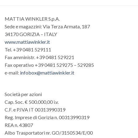
MATTIA WINKLER S.p.A.
Sede e magazzini: Via Terza Armata, 187
34170 GORIZIA – ITALY
www.mattiawinkler.it
Tel. +39 0481 529111
Fax amministr. +39 0481 529221
Fax operativo +39 0481 529275 – 529285
e-mail:
infobox@mattiawinkler.it
Società per azioni
Cap. Soc. € 500.000,00 i.v.
C.F. e P.IVA IT 00313990319
Reg. Imprese di Gorizia n. 00313990319
REA n. 43807
Albo Trasportatori nr. GO/3150534/E/00