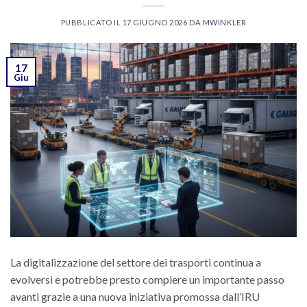
PUBBLICATO IL
17 GIUGNO 2026
DA
MWINKLER
17
Giu
La digitalizzazione del settore dei trasporti continua a
evolversi e potrebbe presto compiere un importante passo
avanti grazie a una nuova iniziativa promossa dall’IRU