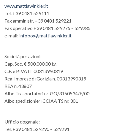
www.mattiawinkler.it
Tel. +39 0481 529111
Fax amministr. +39 0481 529221
Fax operativo +39 0481 529275 – 529285
e-mail:
infobox@mattiawinkler.it
Società per azioni
Cap. Soc. € 500.000,00 i.v.
C.F. e P.IVA IT 00313990319
Reg. Imprese di Gorizia n. 00313990319
REA n. 43807
Albo Trasportatori nr. GO/3150534/E/00
Albo spedizionieri CCIAA TS nr. 301
Ufficio doganale:
Tel. +39 0481 529290 – 529291