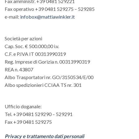
Fax amministr. +39 0481 529221
Fax operativo +39 0481 529275 – 529285
e-mail:
infobox@mattiawinkler.it
Società per azioni
Cap. Soc. € 500.000,00 i.v.
C.F. e P.IVA IT 00313990319
Reg. Imprese di Gorizia n. 00313990319
REA n. 43807
Albo Trasportatori nr. GO/3150534/E/00
Albo spedizionieri CCIAA TS nr. 301
Ufficio doganale:
Tel. +39 0481 529290 – 529291
Fax +39 0481 529275
Privacy e trattamento dati personali