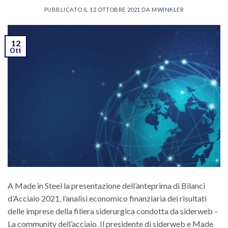
PUBBLICATO IL
12 OTTOBRE 2021
DA
MWINKLER
12
Ott
A Made in Steel la presentazione dell’anteprima di Bilanci
d’Acciaio 2021, l’analisi economico finanziaria dei risultati
delle imprese della filiera siderurgica condotta da siderweb –
La community dell’acciaio. Il presidente di siderweb e Made