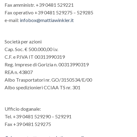
Fax amministr. +39 0481 529221
Fax operativo +39 0481 529275 – 529285
e-mail:
infobox@mattiawinkler.it
Società per azioni
Cap. Soc. € 500.000,00 i.v.
C.F. e P.IVA IT 00313990319
Reg. Imprese di Gorizia n. 00313990319
REA n. 43807
Albo Trasportatori nr. GO/3150534/E/00
Albo spedizionieri CCIAA TS nr. 301
Ufficio doganale:
Tel. +39 0481 529290 – 529291
Fax +39 0481 529275