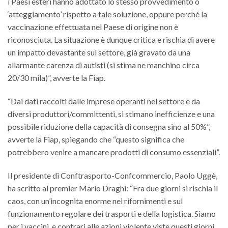
i Paesi esteri hanno adottato lo stesso provvedimento o
‘atteggiamento’ rispetto a tale soluzione, oppure perché la
vaccinazione effettuata nel Paese di origine non è
riconosciuta. La situazione è dunque critica e rischia di avere
un impatto devastante sul settore, già gravato da una
allarmante carenza di autisti (si stima ne manchino circa
20/30 mila)”, avverte la Fiap.
“Dai dati raccolti dalle imprese operanti nel settore e da
diversi produttori/committenti, si stimano inefficienze e una
possibile riduzione della capacità di consegna sino al 50%”,
avverte la Fiap, spiegando che “questo significa che
potrebbero venire a mancare prodotti di consumo essenziali”.
Il presidente di Conftrasporto-Confcommercio, Paolo Uggè,
ha scritto al premier Mario Draghi: “Fra due giorni si rischia il
caos, con un’incognita enorme nei rifornimenti e sul
funzionamento regolare dei trasporti e della logistica. Siamo
per i vaccini, e contrari alle azioni violente viste questi giorni