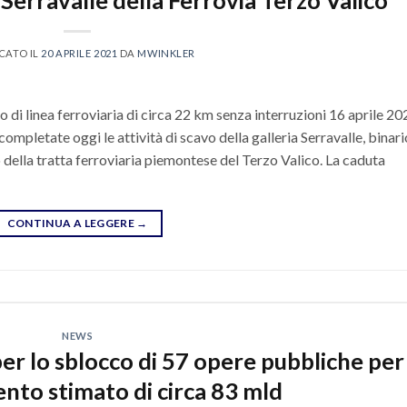
 Serravalle della Ferrovia Terzo Valico
CATO IL
20 APRILE 2021
DA
MWINKLER
di linea ferroviaria di circa 22 km senza interruzioni 16 aprile 20
mpletate oggi le attività di scavo della galleria Serravalle, binari
 della tratta ferroviaria piemontese del Terzo Valico. La caduta
CONTINUA A LEGGERE
→
NEWS
er lo sblocco di 57 opere pubbliche per
nto stimato di circa 83 mld