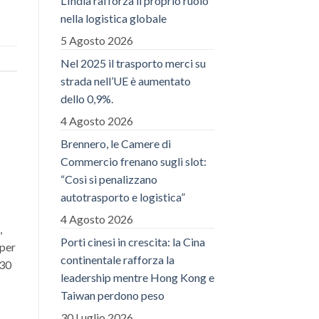
L’India rafforza il proprio ruolo
nella logistica globale
5 Agosto 2026
Nel 2025 il trasporto merci su
strada nell’UE è aumentato
dello 0,9%.
4 Agosto 2026
Brennero, le Camere di
Commercio frenano sugli slot:
“Così si penalizzano
autotrasporto e logistica”
4 Agosto 2026
,
Porti cinesi in crescita: la Cina
 per
continentale rafforza la
 30
leadership mentre Hong Kong e
Taiwan perdono peso
30 Luglio 2026