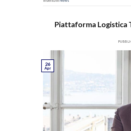
Inserito in
News
Piattaforma Logistica T
PUBBLI
26
Apr