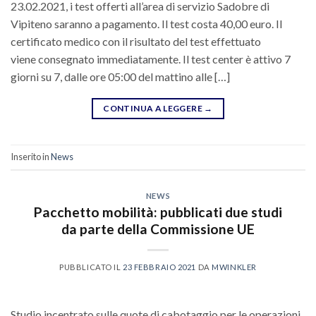
23.02.2021, i test offerti all’area di servizio Sadobre di
Vipiteno saranno a pagamento. Il test costa 40,00 euro. Il
certificato medico con il risultato del test effettuato
viene consegnato immediatamente. Il test center è attivo 7
giorni su 7, dalle ore 05:00 del mattino alle […]
CONTINUA A LEGGERE
→
Inserito in
News
NEWS
Pacchetto mobilità: pubblicati due studi
da parte della Commissione UE
PUBBLICATO IL
23 FEBBRAIO 2021
DA
MWINKLER
Studio incentrato sulle quote di cabotaggio per le operazioni