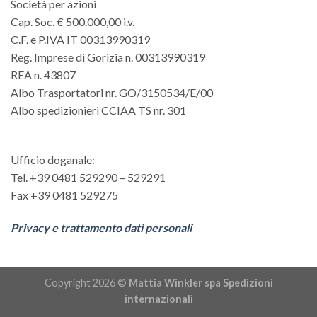
Società per azioni
Cap. Soc. € 500.000,00 i.v.
C.F. e P.IVA IT 00313990319
Reg. Imprese di Gorizia n. 00313990319
REA n. 43807
Albo Trasportatori nr. GO/3150534/E/00
Albo spedizionieri CCIAA TS nr. 301
Ufficio doganale:
Tel. +39 0481 529290 – 529291
Fax +39 0481 529275
Privacy e trattamento dati personali
Copyright 2026 ©
Mattia Winkler spa Spedizioni
internazionali