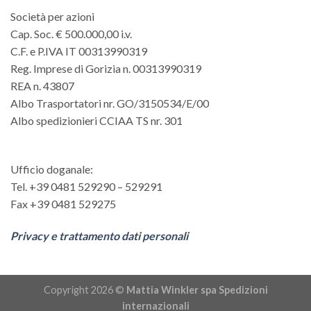
Società per azioni
Cap. Soc. € 500.000,00 i.v.
C.F. e P.IVA IT 00313990319
Reg. Imprese di Gorizia n. 00313990319
REA n. 43807
Albo Trasportatori nr. GO/3150534/E/00
Albo spedizionieri CCIAA TS nr. 301
Ufficio doganale:
Tel. +39 0481 529290 – 529291
Fax +39 0481 529275
Privacy e trattamento dati personali
Copyright 2026 ©
Mattia Winkler spa Spedizioni
internazionali