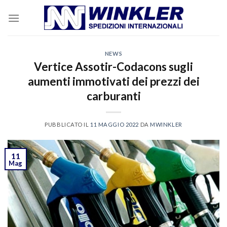
Skip
to
content
NEWS
Vertice Assotir-Codacons sugli
aumenti immotivati dei prezzi dei
carburanti
PUBBLICATO IL
11 MAGGIO 2022
DA
MWINKLER
11
Mag