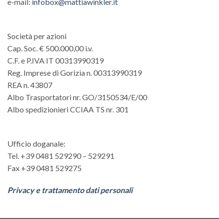
e-mail:
infobox@mattiawinkler.it
Società per azioni
Cap. Soc. € 500.000,00 i.v.
C.F. e P.IVA IT 00313990319
Reg. Imprese di Gorizia n. 00313990319
REA n. 43807
Albo Trasportatori nr. GO/3150534/E/00
Albo spedizionieri CCIAA TS nr. 301
Ufficio doganale:
Tel. +39 0481 529290 – 529291
Fax +39 0481 529275
Privacy e trattamento dati personali