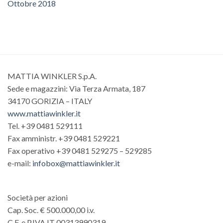
Ottobre 2018
MATTIA WINKLER S.p.A.
Sede e magazzini: Via Terza Armata, 187
34170 GORIZIA – ITALY
www.mattiawinkler.it
Tel. +39 0481 529111
Fax amministr. +39 0481 529221
Fax operativo +39 0481 529275 – 529285
e-mail:
infobox@mattiawinkler.it
Società per azioni
Cap. Soc. € 500.000,00 i.v.
C.F. e P.IVA IT 00313990319