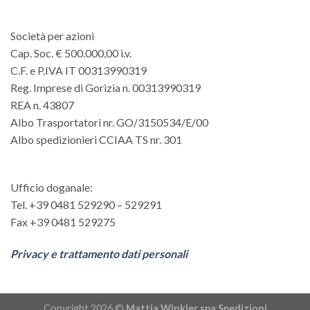
Società per azioni
Cap. Soc. € 500.000,00 i.v.
C.F. e P.IVA IT 00313990319
Reg. Imprese di Gorizia n. 00313990319
REA n. 43807
Albo Trasportatori nr. GO/3150534/E/00
Albo spedizionieri CCIAA TS nr. 301
Ufficio doganale:
Tel. +39 0481 529290 – 529291
Fax +39 0481 529275
Privacy e trattamento dati personali
Copyright 2026 ©
Mattia Winkler spa Spedizioni