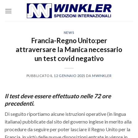
Skip
to
content
NEWS
Francia-Regno Unito:per
attraversare la Manica necessario
un test covid negativo
PUBBLICATO IL
12 GENNAIO 2021
DA
MWINKLER
Il test deve essere effettuato nelle 72 ore
precedenti.
Di seguito riportiamo alcune istruzioni operative (in lingua
italiana) pubblicate dal sito del governo inglese in merito alla
procedure da seguire per poter lasciare il Regno Unito per la
Francia, in virtù delle nuove disposizioni entrate in vigore in