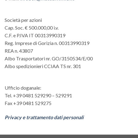
Società per azioni
Cap. Soc. € 500.000,00 i.v.
C.F. e P.IVA IT 00313990319
Reg. Imprese di Gorizia n. 00313990319
REA n. 43807
Albo Trasportatori nr. GO/3150534/E/00
Albo spedizionieri CCIAA TS nr. 301
Ufficio doganale:
Tel. +39 0481 529290 – 529291
Fax +39 0481 529275
Privacy e trattamento dati personali