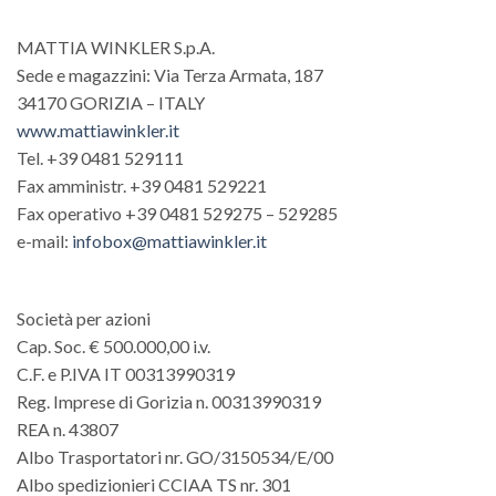
MATTIA WINKLER S.p.A.
Sede e magazzini: Via Terza Armata, 187
34170 GORIZIA – ITALY
www.mattiawinkler.it
Tel. +39 0481 529111
Fax amministr. +39 0481 529221
Fax operativo +39 0481 529275 – 529285
e-mail:
infobox@mattiawinkler.it
Società per azioni
Cap. Soc. € 500.000,00 i.v.
C.F. e P.IVA IT 00313990319
Reg. Imprese di Gorizia n. 00313990319
REA n. 43807
Albo Trasportatori nr. GO/3150534/E/00
Albo spedizionieri CCIAA TS nr. 301