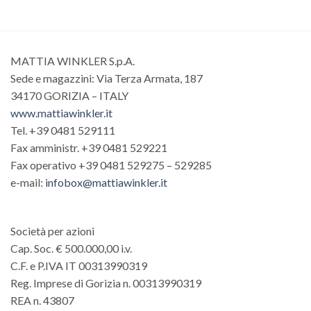
MATTIA WINKLER S.p.A.
Sede e magazzini: Via Terza Armata, 187
34170 GORIZIA – ITALY
www.mattiawinkler.it
Tel. +39 0481 529111
Fax amministr. +39 0481 529221
Fax operativo +39 0481 529275 – 529285
e-mail:
infobox@mattiawinkler.it
Società per azioni
Cap. Soc. € 500.000,00 i.v.
C.F. e P.IVA IT 00313990319
Reg. Imprese di Gorizia n. 00313990319
REA n. 43807