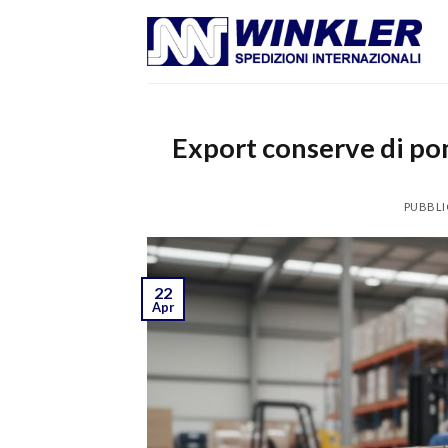
Skip
to
content
Export conserve di pom
PUBBLI
22
Apr