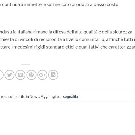
pei continua a immettere sul mercato prodotti a basso costo.
industria italiana rimane la difesa dell’alta qualità e della sicurezza
iesta di vincoli di reciprocità a livello comunitario, affinché tutti i
are i medesimi rigidi standard etici e qualitativi che caratterizza
 stato inserito in
News
. Aggiungilo ai
segnalibri
.