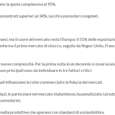
no la quota complessiva al 95%.
 concentrati superiori al 34%, succhi e pomodori congelati.
esi, ma il cuore del mercato resta l’Europa: il 51% delle esportazi
conferma il primo mercato di sbocco, seguita da Regno Unito, Franc
 nuove complessità. Per la prima volta in un decennio si osserva un
se principali sono da individuare in tre fattori critici:
nali influenzano le rotte commerciali e la fiducia dei mercati.
dazi, in particolare nel mercato statunitense, ha penalizzato i prodo
 pomodorini.
realtà produttive che operano con standard di sostenibilità e