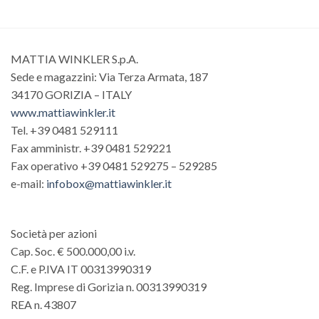
MATTIA WINKLER S.p.A.
Sede e magazzini: Via Terza Armata, 187
34170 GORIZIA – ITALY
www.mattiawinkler.it
Tel. +39 0481 529111
Fax amministr. +39 0481 529221
Fax operativo +39 0481 529275 – 529285
e-mail:
infobox@mattiawinkler.it
Società per azioni
Cap. Soc. € 500.000,00 i.v.
C.F. e P.IVA IT 00313990319
Reg. Imprese di Gorizia n. 00313990319
REA n. 43807