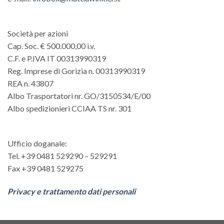
Società per azioni
Cap. Soc. € 500.000,00 i.v.
C.F. e P.IVA IT 00313990319
Reg. Imprese di Gorizia n. 00313990319
REA n. 43807
Albo Trasportatori nr. GO/3150534/E/00
Albo spedizionieri CCIAA TS nr. 301
Ufficio doganale:
Tel. +39 0481 529290 – 529291
Fax +39 0481 529275
Privacy e trattamento dati personali