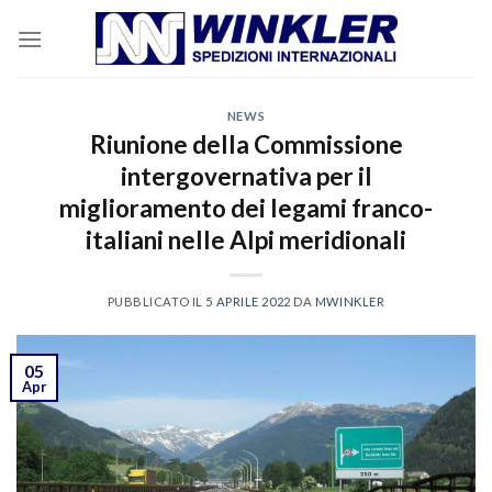
Skip
to
content
NEWS
Riunione della Commissione
intergovernativa per il
miglioramento dei legami franco-
italiani nelle Alpi meridionali
PUBBLICATO IL
5 APRILE 2022
DA
MWINKLER
05
Apr