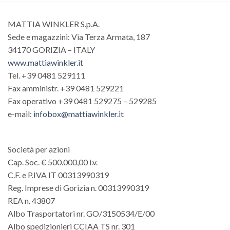
MATTIA WINKLER S.p.A.
Sede e magazzini: Via Terza Armata, 187
34170 GORIZIA – ITALY
www.mattiawinkler.it
Tel. +39 0481 529111
Fax amministr. +39 0481 529221
Fax operativo +39 0481 529275 – 529285
e-mail:
infobox@mattiawinkler.it
Società per azioni
Cap. Soc. € 500.000,00 i.v.
C.F. e P.IVA IT 00313990319
Reg. Imprese di Gorizia n. 00313990319
REA n. 43807
Albo Trasportatori nr. GO/3150534/E/00
Albo spedizionieri CCIAA TS nr. 301