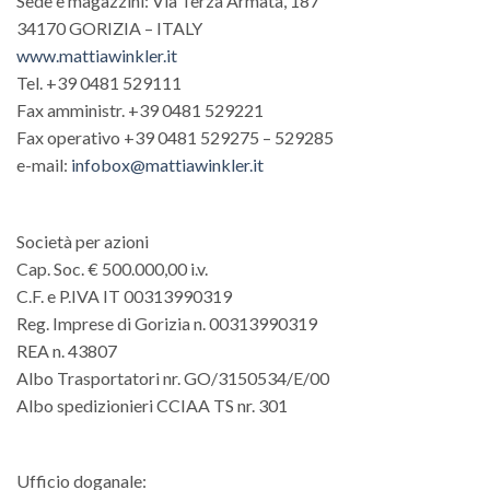
Sede e magazzini: Via Terza Armata, 187
34170 GORIZIA – ITALY
www.mattiawinkler.it
Tel. +39 0481 529111
Fax amministr. +39 0481 529221
Fax operativo +39 0481 529275 – 529285
e-mail:
infobox@mattiawinkler.it
Società per azioni
Cap. Soc. € 500.000,00 i.v.
C.F. e P.IVA IT 00313990319
Reg. Imprese di Gorizia n. 00313990319
REA n. 43807
Albo Trasportatori nr. GO/3150534/E/00
Albo spedizionieri CCIAA TS nr. 301
Ufficio doganale: