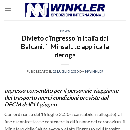
Skip
to
content
NEWS
Divieto d’ingresso in Italia dai
Balcani: il Minsalute applica la
deroga
PUBBLICATO IL
22 LUGLIO 2020
DA
MWINKLER
Ingresso consentito per il personale viaggiante
del trasporto merci condizioni previste dal
DPCM dell’11 giugno.
Con ordinanza del 16 luglio 2020 (scaricabile in allegato), al
fine di contrastare e contenere la diffusione del coronavirus, il
Ministero della Salute aveva vietato l’ingresso ed il transito